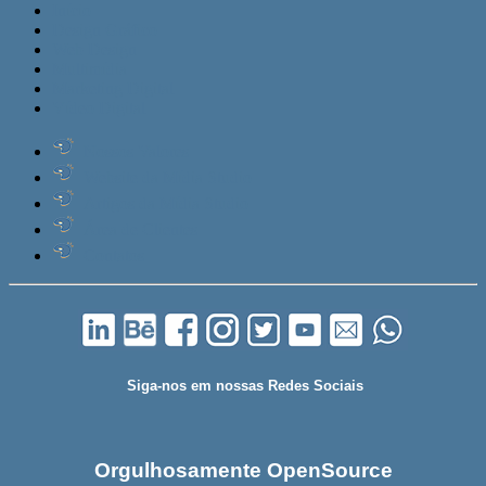
Início
Design Gráfico
Web Design
Multimídia
Marketing Digital
Vídeo Digital
Nossos Valores
Website da Mídia Studio
Artigos da Mídia Studio
Área de Clientes
Contatos
Siga-nos em nossas Redes Sociais
Orgulhosamente OpenSource