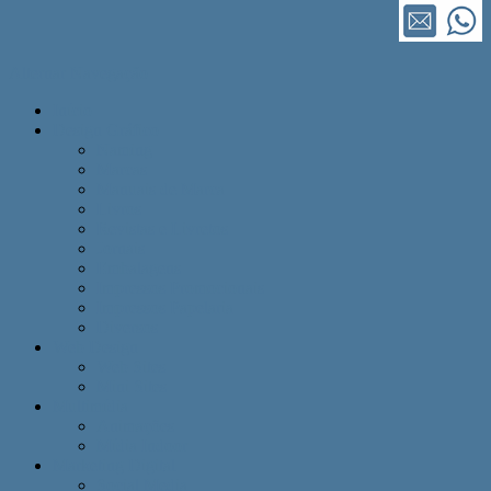
Alternar Navegação
Início
Design Gráfico
Naming
Marcas
Manuais de Marca
Livros
Revistas e Livretos
Jornais
Embalagens
Impressos Promocionais
Impressos Papelaria
Diversos
Web Design
Web Sites
Mini Sites
Multimídia
Animações
Mídia Indoor
Marketing Digital
Social Media