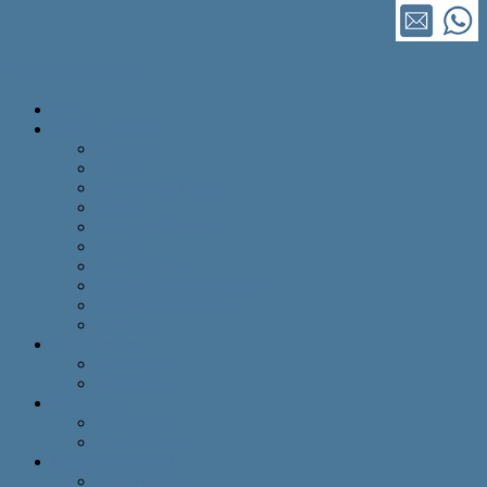
Alternar Navegação
Início
Design Gráfico
Naming
Marcas
Manuais de Marca
Livros
Revistas e Livretos
Jornais
Embalagens
Impressos Promocionais
Impressos Papelaria
Diversos
Web Design
Web Sites
Mini Sites
Multimídia
Animações
Mídia Indoor
Marketing Digital
Social Media