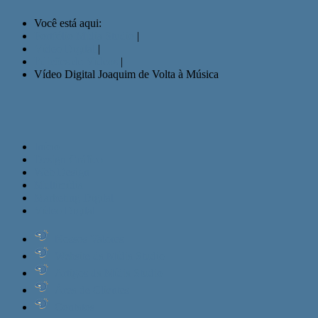
Você está aqui:
Portfólio Mídia Studio
|
Vídeo Digital
|
Edições de Vídeos
|
Vídeo Digital Joaquim de Volta à Música
Início
Design Gráfico
Web Design
Multimídia
Marketing Digital
Vídeo Digital
Nossos Valores
Website da Mídia Studio
Artigos da Mídia Studio
Área de Clientes
Contatos